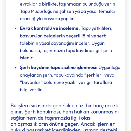
evraklarla birlikte, taşınmazın bulunduğu yerin
Tapu Müdürlüğü’ne şahsen ya da yasal temsilci
aracılığıyla başvuru yapılır.
Evrak kontrolü ve inceleme:
Tapu yetkilileri,
başvurulan belgelerin geçerliliğini ve şerh
talebinin yasal dayanağını inceler. Uygun
bulunursa, taşınmazın tapu kaydına ilgili şerh
işlenir.
Şerh kaydının tapu siciline işlenmesi:
Uygunluğu
onaylanan şerh, tapu kaydında “şerhler” veya
“beyanlar” bölümüne yazılır ve ilgili taraflara
bilgi verilir.
Bu işlem sırasında genellikle cüzi bir harç ücreti
alınır. Şerh konulması, hem hakkın korunmasını
sağlar hem de taşınmazla ilgili olası
anlaşmazlıkların önüne geçer. Ancak işlemler
hukuki hassasiyet içerdiğinden, uzman desteği