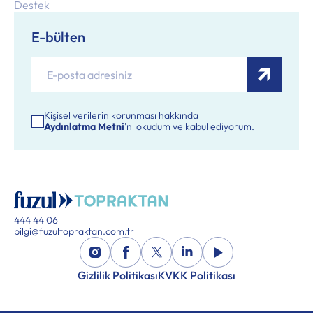
Destek
E-bülten
Kişisel verilerin korunması hakkında
Aydınlatma Metni
'ni okudum ve kabul ediyorum.
444 44 06
bilgi@fuzultopraktan.com.tr
Gizlilik Politikası
KVKK Politikası