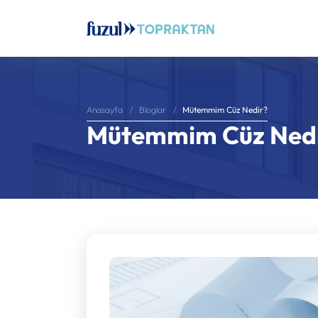
Mütemmim Cüz Nedir?
Anasayfa
Bloglar
Mütemmim Cüz Ned