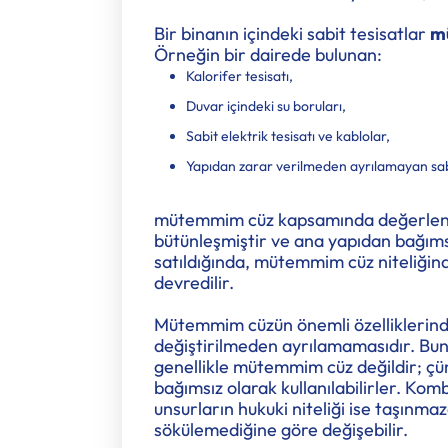
Bir binanın içindeki sabit tesisatlar
mü
Örneğin bir dairede bulunan:
Kalorifer tesisatı,
Duvar içindeki su boruları,
Sabit elektrik tesisatı ve kablolar,
Yapıdan zarar verilmeden ayrılamayan sab
mütemmim cüz kapsamında değerlendiri
bütünleşmiştir ve ana yapıdan bağıms
satıldığında, mütemmim cüz niteliğind
devredilir.
Mütemmim cüzün önemli özelliklerinde
değiştirilmeden ayrılamamasıdır. Buna
genellikle mütemmim cüz değildir; çü
bağımsız olarak kullanılabilirler. Ko
unsurların hukuki niteliği ise taşınm
sökülemediğine göre değişebilir.