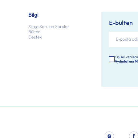
Bilgi
E-bülten
Sıkça Sorulan Sorular
Bülten
Destek
Kişisel verile
Aydınlatma M