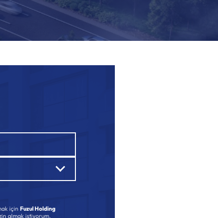
ak için
Fuzul Holding
izin almak istiyorum.