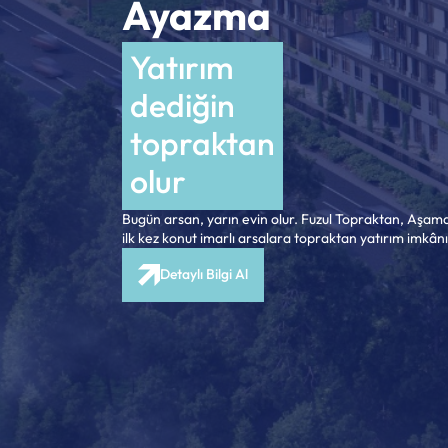
Ayazma
Yatırım
dediğin
topraktan
olur
Bugün arsan, yarın evin olur. Fuzul Topraktan, Aşama
ilk kez konut imarlı arsalara topraktan yatırım imkânı
Detaylı Bilgi Al