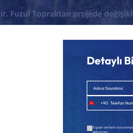
Detaylı Bi
+90
Türkiye
+90
Kişisel verilerin korunma
ediyorum.