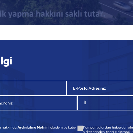
lgi
İl
sı hakkında
Aydınlatma Metni
ni okudum ve kabul
Kampanyalardan haberdar olm
şirketlerinden ticari elektronik 