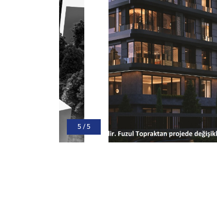
5
/
5