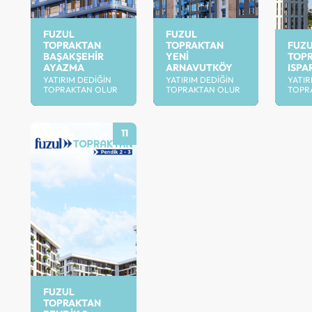
FUZUL
FUZUL
TOPRAKTAN
TOPRAKTAN
FUZ
BAŞAKŞEHIR
YENI
TOP
AYAZMA
ARNAVUTKÖY
ISPA
YATIRIM DEDIĞIN
YATIRIM DEDIĞIN
YATIR
TOPRAKTAN OLUR
TOPRAKTAN OLUR
TOPR
11
FUZUL
TOPRAKTAN