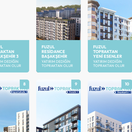
UL
FUZUL
FUZUL
RAKTAN
RESIDANCE
TOPRAKTAN
KŞEHIR 3
BAŞAKŞEHIR
YENI ESENLER
IM DEDIĞIN
YATIRIM DEDIĞIN
YATIRIM DEDIĞIN
AKTAN OLUR
TOPRAKTAN OLUR
TOPRAKTAN OLUR
8
9
10