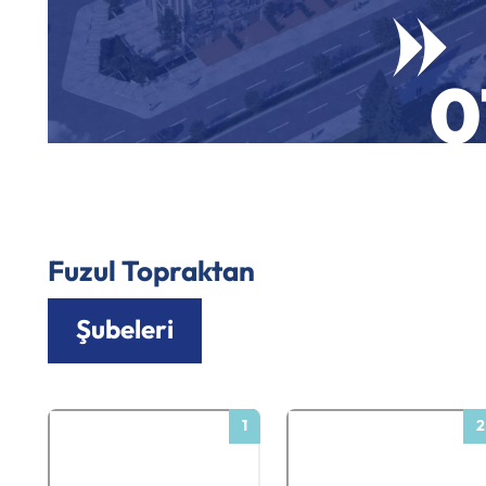
0
Fuzul Topraktan
Şubeleri
1
2