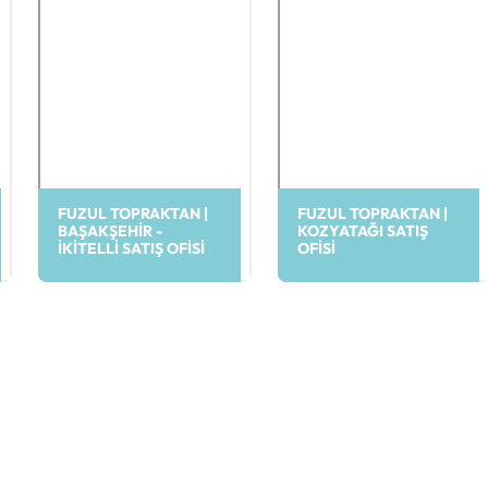
FUZUL TOPRAKTAN |
FUZUL TOPRAKTAN |
BAŞAKŞEHIR -
KOZYATAĞI SATIŞ
İKITELLI SATIŞ OFISI
OFISI