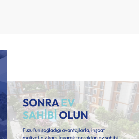
SONRA
EV
SAHİBİ
OLUN
Fuzul'un sağladığı avantajlarla, inşaat
maliyetiniz karşılayarak topraktan ev sahibi