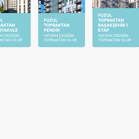
FUZUL
UL
FUZUL
TOPRAKTAN
RAKTAN
TOPRAKTAN
BAŞAKŞEHIR 1.
RTAKULE
PENDIK
ETAP
IM DEDIĞIN
YATIRIM DEDIĞIN
YATIRIM DEDIĞIN
AKTAN OLUR
TOPRAKTAN OLUR
TOPRAKTAN OLUR