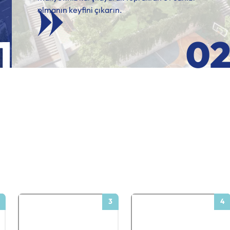
olmanın keyfini çıkarın.
1
0
3
4