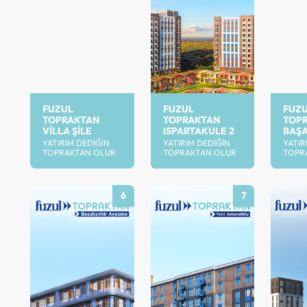
FUZUL
FUZUL
FUZ
TOPRAKTAN
TOPRAKTAN
TOP
VILLA ŞILE
ISPARTAKULE 2
BAŞA
YATIRIM DEDIĞIN
YATIRIM DEDIĞIN
YATIR
TOPRAKTAN OLUR
TOPRAKTAN OLUR
TOPR
6
7