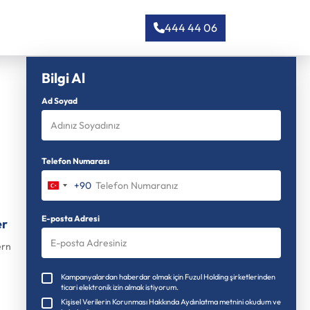
444 44 06
Bilgi Al
Ad Soyad
Telefon Numarası
+90
Türkiye
+90
E-posta Adresi
er
ern
Kampanyalardan haberdar olmak için Fuzul Holding şirketlerinden
ticari elektronik izin almak istiyorum.
Kişisel Verilerin Korunması Hakkında Aydınlatma metnini okudum ve