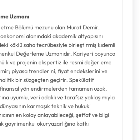
eme Uzmanı
 İşletme Bölümü mezunu olan Murat Demir,
roekonomi alanındaki akademik altyapısını
ki köklü saha tecrübesiyle birleştirmiş kıdemli
imenkul Değerleme Uzmanıdır. Kariyeri boyunca
mülk ve projenin ekspertiz ile resmi değerleme
ir; piyasa trendlerini, fiyat endekslerini ve
alitik bir süzgeçten geçirir. Spekülatif
 finansal yönlendirmelerden tamamen uzak,
a uyumlu, veri odaklı ve tarafsız yaklaşımıyla
dünyasının karmaşık teknik ve hukuki
ıcının en kolay anlayabileceği, şeffaf ve bilgi
arak gayrimenkul okuryazarlığına katkı