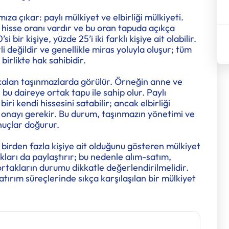
ıza çıkar: paylı mülkiyet ve elbirliği mülkiyeti.
ir hisse oranı vardır ve bu oran tapuda açıkça
 bir kişiye, yüzde 25’i iki farklı kişiye ait olabilir.
rli değildir ve genellikle miras yoluyla oluşur; tüm
irlikte hak sahibidir.
kalan taşınmazlarda görülür. Örneğin anne ve
bu daireye ortak tapu ile sahip olur. Paylı
ri kendi hissesini satabilir; ancak elbirliği
n onayı gerekir. Bu durum, taşınmazın yönetimi ve
nuçlar doğurur.
birden fazla kişiye ait olduğunu gösteren mülkiyet
ukları da paylaştırır; bu nedenle alım-satım,
ortakların durumu dikkatle değerlendirilmelidir.
atırım süreçlerinde sıkça karşılaşılan bir mülkiyet