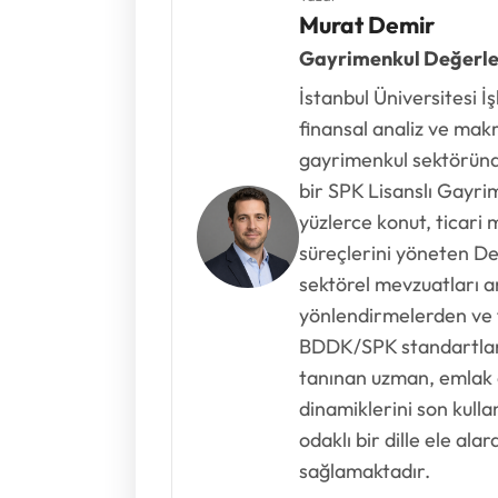
Murat Demir
Gayrimenkul Değerl
İstanbul Üniversitesi
finansal analiz ve mak
gayrimenkul sektöründe
bir SPK Lisanslı Gayr
yüzlerce konut, ticari 
süreçlerini yöneten Dem
sektörel mevzuatları an
yönlendirmelerden ve
BDDK/SPK standartların
tanınan uzman, emlak 
dinamiklerini son kullan
odaklı bir dille ele al
sağlamaktadır.