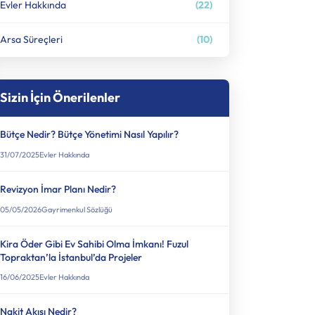
Evler Hakkında
(22)
Arsa Süreçleri
(10)
Sizin İçin Önerilenler
Bütçe Nedir? Bütçe Yönetimi Nasıl Yapılır?
31/07/2025
Evler Hakkında
Revizyon İmar Planı Nedir​?
05/05/2026
Gayrimenkul Sözlüğü
Kira Öder Gibi Ev Sahibi Olma İmkanı! Fuzul
Topraktan’la İstanbul’da Projeler
16/06/2025
Evler Hakkında
Nakit Akışı Nedir?