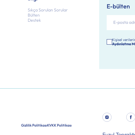
E-bülten
Sıkça Sorulan Sorular
Bülten
Destek
Kişisel verile
Aydınlatma M
Gizlilik Politikası
KVKK Politikası
Fuzul Toprak