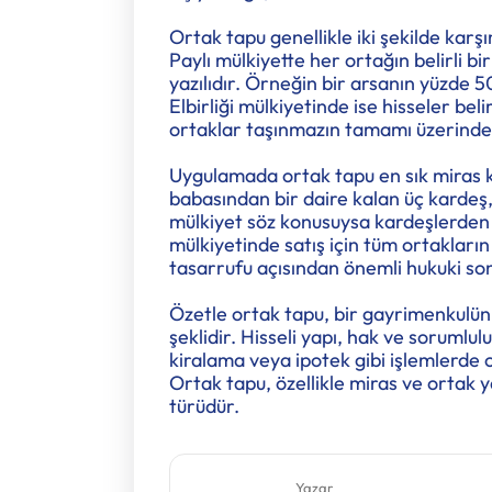
Ortak tapu genellikle iki şekilde karşım
Paylı mülkiyette her ortağın belirli b
yazılıdır. Örneğin bir arsanın yüzde 50’si
Elbirliği mülkiyetinde ise hisseler beli
ortaklar taşınmazın tamamı üzerinde b
Uygulamada ortak tapu en sık miras 
babasından bir daire kalan üç kardeş, 
mülkiyet söz konusuysa kardeşlerden bi
mülkiyetinde satış için tüm ortakları
tasarrufu açısından önemli hukuki so
Özetle ortak tapu, bir gayrimenkulün 
şeklidir. Hisseli yapı, hak ve sorumlul
kiralama veya ipotek gibi işlemlerde 
Ortak tapu, özellikle miras ve ortak y
türüdür.
Yazar