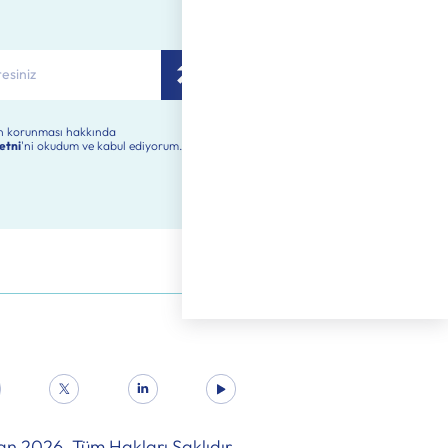
rin korunması hakkında
etni
'ni okudum ve kabul ediyorum.
tan
2026
. Tüm Hakları Saklıdır.