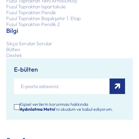
Fuzul Topraktan Yeni Arnavutköy
Fuzul Topraktan Ispartakule
Fuzul Topraktan Pendik
Fuzul Topraktan Başakşehir 1. Etap
Fuzul Topraktan Pendik 2
Bilgi
Sıkça Sorulan Sorular
Bülten
Destek
E-bülten
Kişisel verilerin korunması hakkında
Aydınlatma Metni
'ni okudum ve kabul ediyorum.