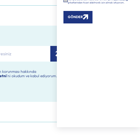
Hemen Sizi Arayalım
rin korunması hakkında
etni
'ni okudum ve kabul ediyorum.