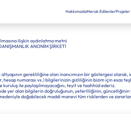
Hakkımızda
Merak Edilenler
Projeler
rılmasına ilişkin aydınlatma metni
DANIŞMANLIK ANONİM ŞİRKETİ
ak altyapının gerekliliğine olan inancımızın bir göstergesi olarak, i
, hesap numarası vs.) bilgilerinizin gizliliğinin bizim için esas teş
e kuruluş ile paylaşılmayacağını, teyit ve taahhüd ederiz.
de yer alan bilgilerin doğruluğunun, yeterliliğinin, güncelliğinin
ler nedeniyle doğabilecek maddi manevi tüm risklerden ve zararl