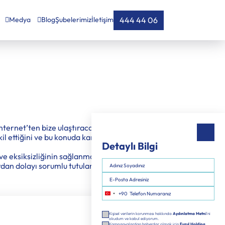
444 44 06
Medya
Blog
Şubelerimiz
İletişim
nternet’ten bize ulaştıracağınız kişisel (isim,
kil ettiğini ve bu konuda kanunen yetkili kılınan
 ve eksiksizliğinin sağlanması yönünde sürekli
ardan dolayı sorumlu tutulamaz.